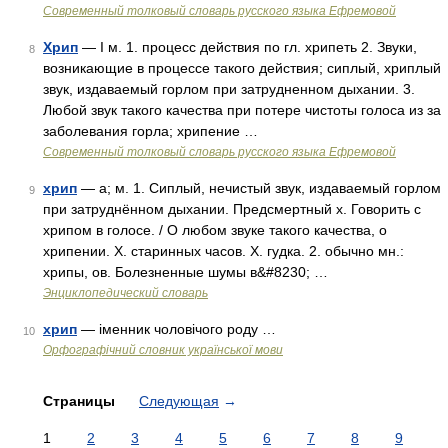
Современный толковый словарь русского языка Ефремовой
Хрип
— I м. 1. процесс действия по гл. хрипеть 2. Звуки,
8
возникающие в процессе такого действия; сиплый, хриплый
звук, издаваемый горлом при затрудненном дыхании. 3.
Любой звук такого качества при потере чистоты голоса из за
заболевания горла; хрипение …
Современный толковый словарь русского языка Ефремовой
хрип
— а; м. 1. Сиплый, нечистый звук, издаваемый горлом
9
при затруднённом дыхании. Предсмертный х. Говорить с
хрипом в голосе. / О любом звуке такого качества, о
хрипении. Х. старинных часов. Х. гудка. 2. обычно мн.:
хрипы, ов. Болезненные шумы в&#8230; …
Энциклопедический словарь
хрип
— іменник чоловічого роду …
10
Орфографічний словник української мови
Страницы
Следующая
→
1
2
3
4
5
6
7
8
9