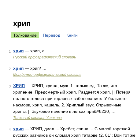
хрип
Толкование
Перевод
Книги
хрип
— хрип, а …
1
Русский орфографический словарь
хрип
— хрип/ …
2
Морфемно-орфографический словарь
ХРИП
— ХРИП, хрипа, муж. 1. только ед. То же, что
3
хрипение. Предсмертный хрип. Раздается хрип. || Потеря
полного голоса при горловых заболеваниях. У больного
насморк, хрип, кашель. 2. Хриплый звук. Отрывочные
хрипы. || Звуковое явление в легких при&#8230; …
Толковый словарь Ушакова
хрип
— ХРИП, диал. – Хребет, спина. – С малой горсткой
4
русских ратников он сломал хрип татарве (2. 81); Вон тот же