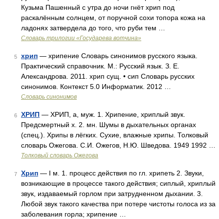
Кузьма Пашенный с утра до ночи гнёт хрип под
раскалённым солнцем, от поручной сохи топора кожа на
ладонях затвердела до того, что руби тем …
Словарь трилогии «Государева вотчина»
хрип
— хрипение Словарь синонимов русского языка.
5
Практический справочник. М.: Русский язык. З. Е.
Александрова. 2011. хрип сущ. • сип Словарь русских
синонимов. Контекст 5.0 Информатик. 2012 …
Словарь синонимов
ХРИП
— ХРИП, а, муж. 1. Хрипение, хриплый звук.
6
Предсмертный х. 2. мн. Шумы в дыхательных органах
(спец.). Хрипы в лёгких. Сухие, влажные хрипы. Толковый
словарь Ожегова. С.И. Ожегов, Н.Ю. Шведова. 1949 1992 …
Толковый словарь Ожегова
Хрип
— I м. 1. процесс действия по гл. хрипеть 2. Звуки,
7
возникающие в процессе такого действия; сиплый, хриплый
звук, издаваемый горлом при затрудненном дыхании. 3.
Любой звук такого качества при потере чистоты голоса из за
заболевания горла; хрипение …